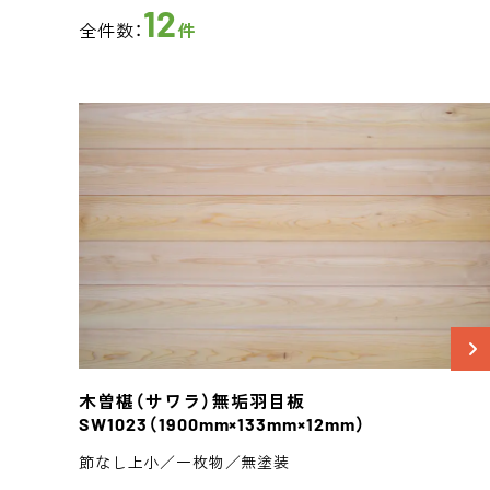
12
全件数：
件
木曽椹（サワラ）
無垢羽目板
SW1023
（1900mm×133mm×12mm）
節なし上小／一枚物／無塗装