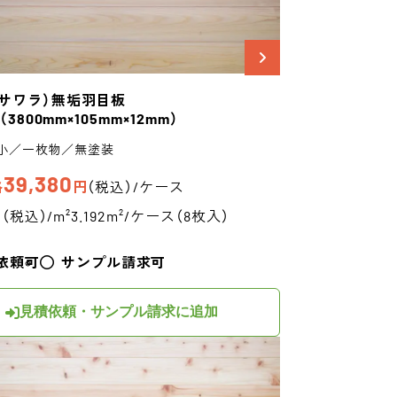
サワラ）
無垢羽目板
（3800mm×105mm×12mm）
小／一枚物／無塗装
39,380
格
円
（税込）/ケース
円（税込）/m²
3.192m²/ケース（8枚入）
依頼可
サンプル請求可
見積依頼・サンプル請求に追加