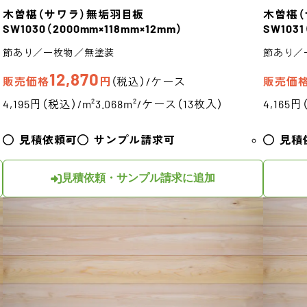
木曽椹（サワラ）
無垢羽目板
木曽椹（
SW1030
（2000mm×118mm×12mm）
SW1031
節あり／一枚物／無塗装
節あり／
12,870
販売価格
円
（税込）/ケース
販売価
4,195円（税込）/m²
3.068m²/ケース（13枚入）
4,165円
見積依頼可
サンプル請求可
見積
見積依頼・サンプル請求に追加