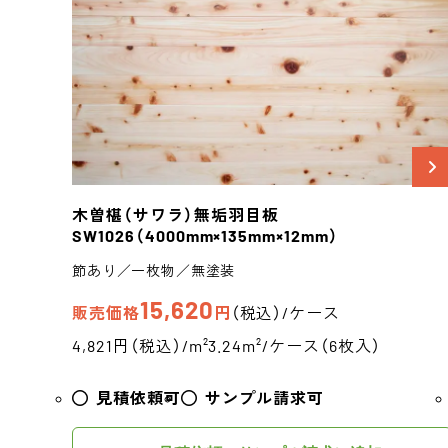
木曽椹（サワラ）
無垢羽目板
SW1026
（4000mm×135mm×12mm）
節あり／一枚物／無塗装
15,620
販売価格
円
（税込）/ケース
4,821円（税込）/m²
3.24m²/ケース（6枚入）
見積依頼可
サンプル請求可