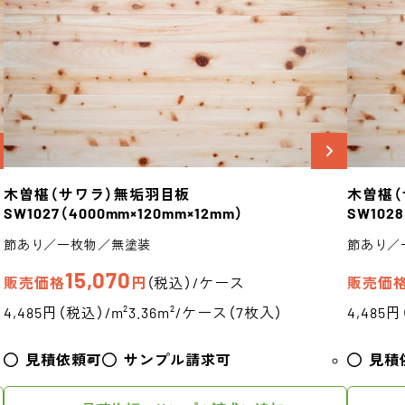
木曽椹（サワラ）
無垢羽目板
木曽椹（
SW1027
（4000mm×120mm×12mm）
SW1028
節あり／一枚物／無塗装
節あり／
15,070
販売価格
円
（税込）/ケース
販売価
4,485円（税込）/m²
3.36m²/ケース（7枚入）
4,485円
見積依頼可
サンプル請求可
見積