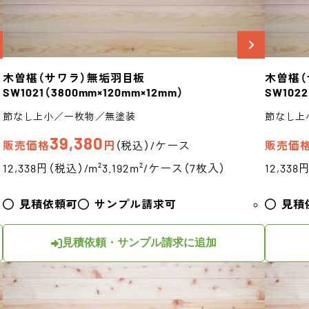
木曽椹（サワラ）
無垢羽目板
木曽椹（
SW1021
（3800mm×120mm×12mm）
SW1022
節なし上小／一枚物／無塗装
節なし上
39,380
販売価格
円
（税込）/ケース
販売価
12,338円（税込）/m²
3.192m²/ケース（7枚入）
12,338
見積依頼可
サンプル請求可
見積
見積依頼・サンプル請求に追加