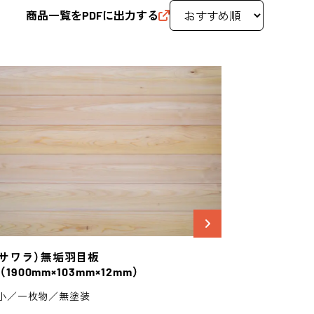
商品一覧をPDFに出力する
サワラ）
無垢羽目板
（1900mm×103mm×12mm）
小／一枚物／無塗装