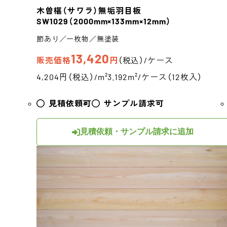
木曽椹（サワラ）
無垢羽目板
SW1029
（2000mm×133mm×12mm）
節あり／一枚物／無塗装
13,420
販売価格
円
（税込）/ケース
4,204円（税込）/m²
3.192m²/ケース（12枚入）
見積依頼可
サンプル請求可
見積依頼・サンプル請求に追加