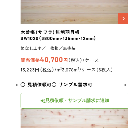
木曽椹（サワラ）
無垢羽目板
SW1020
（3800mm×135mm×12mm）
節なし上小／一枚物／無塗装
40,700
販売価格
円
（税込）/ケース
13,223円（税込）/m²
3.078m²/ケース（6枚入）
見積依頼可
サンプル請求可
見積依頼・サンプル請求に追加