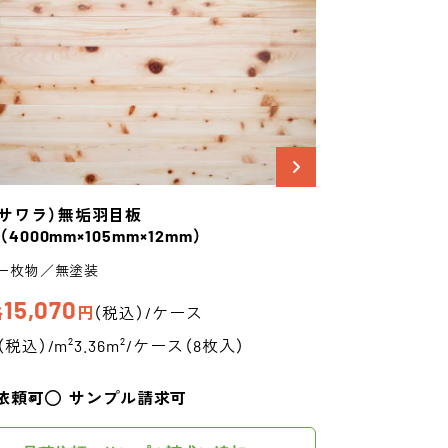
サワラ）
無垢羽目板
（4000mm×105mm×12mm）
一枚物／無塗装
15,070
格
円
（税込）/ケース
（税込）/m²
3.36m²/ケース（8枚入）
依頼可
サンプル請求可