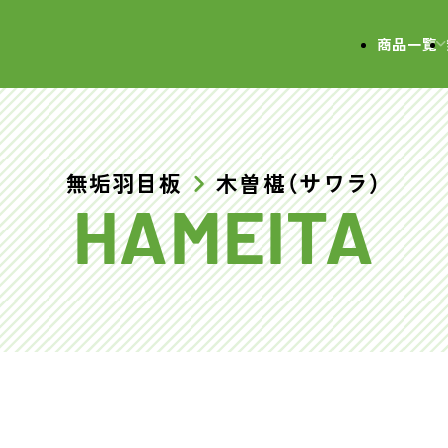
会社
商品一覧
無垢羽目板
木曽椹（サワラ）