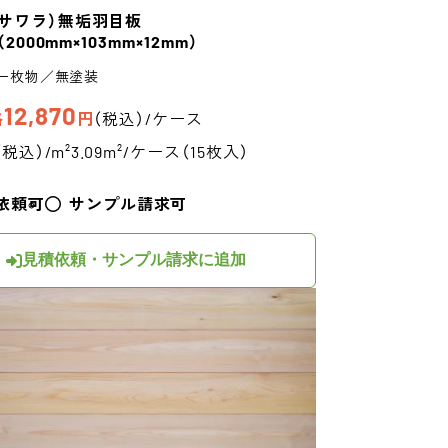
サワラ）
無垢羽目板
（2000mm×103mm×12mm）
一枚物／無塗装
12,870
格
円
（税込）/ケース
（税込）/m²
3.09m²/ケース（15枚入）
依頼可
サンプル請求可
見積依頼・サンプル請求に追加