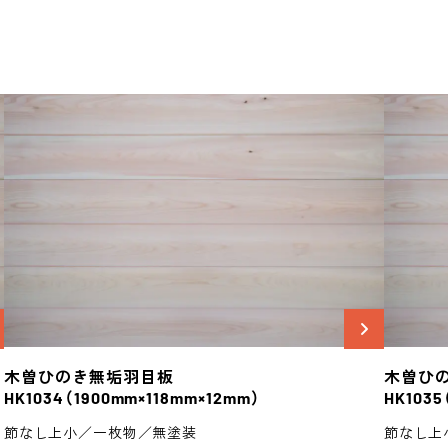
木曽ひのき
無垢羽目板
木曽ひ
HK1034
（1900mm×118mm×12mm）
HK1035
節なし上小／一枚物／無塗装
節なし上