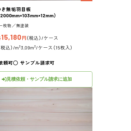
のき
無垢羽目板
（2000mm×103mm×12mm）
一枚物／無塗装
15,180
格
円
（税込）/ケース
（税込）/m²
3.09m²/ケース（15枚入）
依頼可
サンプル請求可
見積依頼・サンプル請求に追加