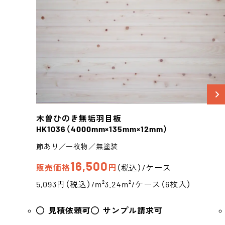
木曽ひのき
無垢羽目板
HK1036
（4000mm×135mm×12mm）
節あり／一枚物／無塗装
16,500
販売価格
円
（税込）/ケース
5,093円（税込）/m²
3.24m²/ケース（6枚入）
見積依頼可
サンプル請求可