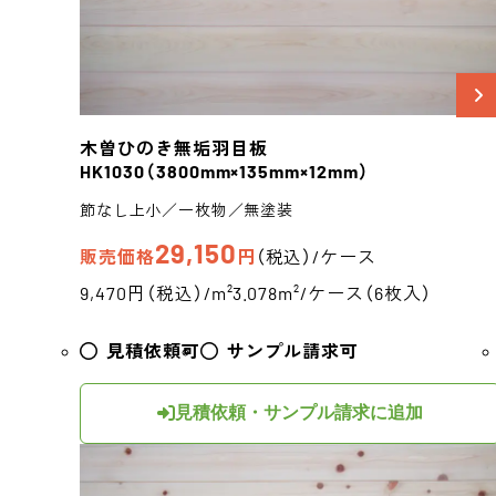
木曽ひのき
無垢羽目板
HK1030
（3800mm×135mm×12mm）
節なし上小／一枚物／無塗装
29,150
販売価格
円
（税込）/ケース
9,470円（税込）/m²
3.078m²/ケース（6枚入）
見積依頼可
サンプル請求可
見積依頼・サンプル請求に追加