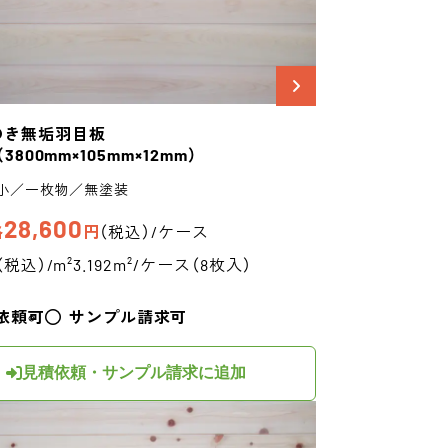
のき
無垢羽目板
（3800mm×105mm×12mm）
小／一枚物／無塗装
28,600
格
円
（税込）/ケース
（税込）/m²
3.192m²/ケース（8枚入）
依頼可
サンプル請求可
見積依頼・サンプル請求に追加