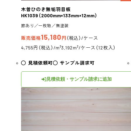
木曽ひのき
無垢羽目板
HK1039
（2000mm×133mm×12mm）
節あり／一枚物／無塗装
15,180
販売価格
円
（税込）/ケース
4,755円（税込）/m²
3.192m²/ケース（12枚入）
見積依頼可
サンプル請求可
見積依頼・サンプル請求に追加