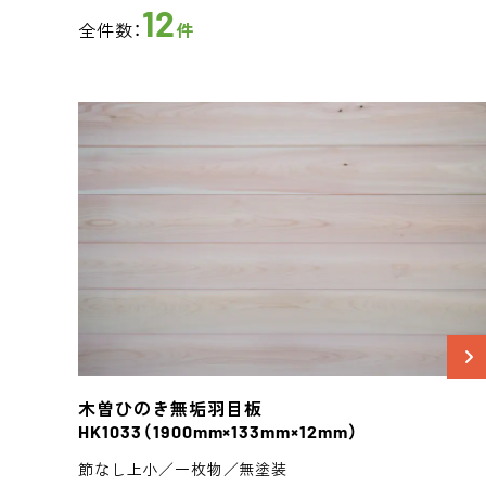
12
全件数：
件
木曽ひのき
無垢羽目板
HK1033
（1900mm×133mm×12mm）
節なし上小／一枚物／無塗装