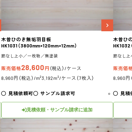
木曽ひのき
無垢羽目板
木曽ひ
HK1031
（3800mm×120mm×12mm）
HK1032
節なし上小／一枚物／無塗装
節なし上
28,600
販売価格
円
（税込）/ケース
販売価
8,960円（税込）/m²
3.192m²/ケース（7枚入）
8,960円
見積依頼可
サンプル請求可
見積
見積依頼・サンプル請求に追加