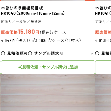
木曽ひのき
無垢羽目板
木曽ひ
HK1040
（2000mm×118mm×12mm）
HK1041
節あり／一枚物／無塗装
節あり／
15,180
販売価格
円
（税込）/ケース
販売価
4,948円（税込）/m²
3.068m²/ケース（13枚入）
4,913円
見積依頼可
サンプル請求可
見積
見積依頼・サンプル請求に追加