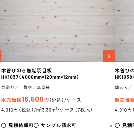
木曽ひのき
無垢羽目板
木曽ひ
HK1037
（4000mm×120mm×12mm）
HK1038
節あり／一枚物／無塗装
節あり／
16,500
販売価格
円
（税込）/ケース
販売価
4,910円（税込）/m²
3.36m²/ケース（7枚入）
4,910円
見積依頼可
サンプル請求可
見積