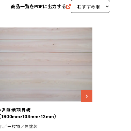
商品一覧をPDFに出力する
のき
無垢羽目板
（1900mm×103mm×12mm）
小／一枚物／無塗装