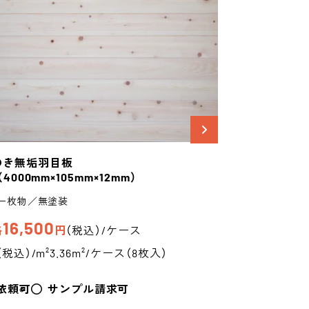
のき
無垢羽目板
（4000mm×105mm×12mm）
一枚物／無塗装
16,500
格
円
（税込）/ケース
（税込）/m²
3.36m²/ケース（8枚入）
依頼可
サンプル請求可