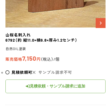
山桜
名刺入れ
6792
（約 縦11.0×横6.8×厚み1.2センチ）
自然OIL塗装
7,150
販売価格
円
（税込）/個
見積依頼可
サンプル請求不可
見積依頼・サンプル請求に追加