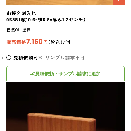
山桜
名刺入れ
9588
（縦10.6×横6.8×厚み1.2センチ）
自然OIL塗装
7,150
販売価格
円
（税込）/個
見積依頼可
サンプル請求不可
見積依頼・サンプル請求に追加