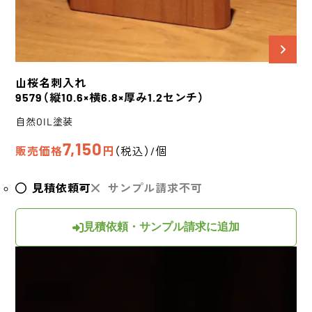
山桜
名刺入れ
9579
（縦10.6×横6.8×厚み1.2センチ）
自然OIL塗装
7,150
販売価格
円
（税込）/個
見積依頼可
サンプル請求不可
見積依頼・サンプル請求に追加