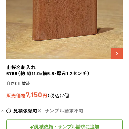
山桜
名刺入れ
6788
（約 縦11.0×横6.8×厚み1.2センチ）
自然OIL塗装
7,150
販売価格
円
（税込）/個
見積依頼可
サンプル請求不可
見積依頼・サンプル請求に追加