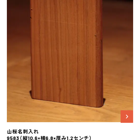
山桜
名刺入れ
9583
（縦10.6×横6.8×厚み1.2センチ）