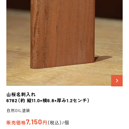
山桜
名刺入れ
6782
（約 縦11.0×横6.8×厚み1.2センチ）
自然OIL塗装
7,150
販売価格
円
（税込）/個