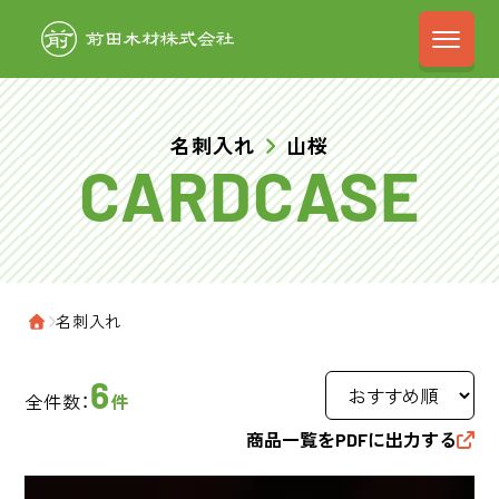
前田木材株式会
名刺入れ
山桜
›
名刺入れ
ホーム
6
全件数：
件
商品一覧をPDFに出力する