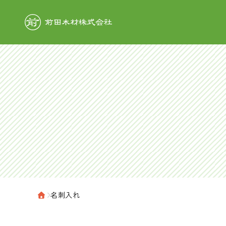
前田木材株式
›
名刺入れ
ホーム