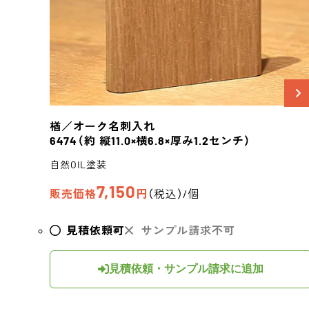
楢／オーク
名刺入れ
6474
（約 縦11.0×横6.8×厚み1.2センチ）
自然OIL塗装
7,150
販売価格
円
（税込）/個
見積依頼可
サンプル請求不可
見積依頼・サンプル請求に追加