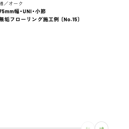
楢／オーク
75mm幅・UNI・小節
無垢フローリング施工例 〔No.15〕
楢／
90
無垢